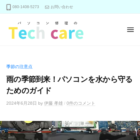
パ
ー
コ
080-1408-5273
お問い合わせ
ソ
ン
コ
テ
ン
ン
修
メ
ニ
理
ツ
ュ
パ
の
パ
へ
ー
T
ソ
ソ
ス
e
コ
コ
キ
季節の注意点
c
ン
ン
ッ
h
修
雨の季節到来！パソコンを水から守る
修
プ
c
理
理
ためのガイド
a
、
の
r
メ
2024年6月28日
by
伊藤 孝雄
/
0件のコメント
e
T
ン
e
テ
c
ナ
ン
h
ス