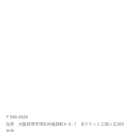
〒590-0026
住所 大阪府堺市堺区向陵西町4-９-７ Bフラット三国ヶ丘203
号室