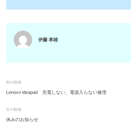
伊藤 孝雄
投
前の投稿
稿
Lenovo ideapad 充電しない、電源入らない修理
ナ
ビ
次の投稿
ゲ
休みのお知らせ
ー
シ