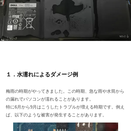
c
等
a
お
r
任
e
せ
く
だ
さ
い
！
１．水濡れによるダメージ例
梅雨の時期がやってきました。この時期、急な雨や水筒から
の漏れでパソコンが濡れることがあります。
特に6月から9月はこうしたトラブルが増える時期です。例え
ば、以下のような被害が発生することがあります。