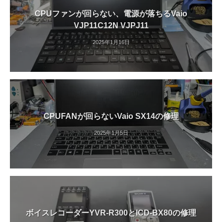
CPUファンが回らない、電源が落ちるVaio
VJP11C12N VJPJ11
2025年1月16日
CPUFANが回らないVaio SX14の修理
2025年1月5日
ボイスレコーダーYVR-R300とICD-BX80の修理