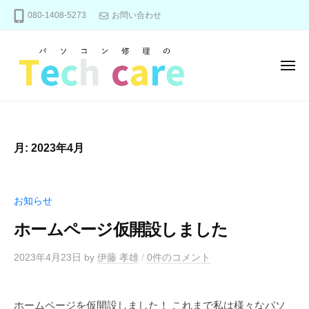
パ
ー
コ
080-1408-5273
お問い合わせ
ソ
ン
コ
テ
ン
ン
修
メ
ニ
理
ツ
ュ
パ
の
パ
へ
ー
T
ソ
ソ
ス
e
コ
コ
キ
月:
2023年4月
c
ン
ン
ッ
h
修
修
プ
c
理
理
a
お知らせ
、
の
r
メ
ホームページ仮開設しました
e
T
ン
e
テ
2023年4月23日
by
伊藤 孝雄
/
0件のコメント
c
ナ
ン
h
ホームページを仮開設しました！ これまで私は様々なパソ
ス