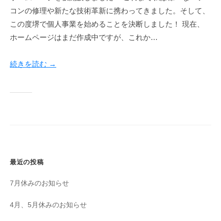
c
コンの修理や新たな技術革新に携わってきました。そして、
等
a
お
この度堺で個人事業を始めることを決断しました！ 現在、
r
任
ホームページはまだ作成中ですが、これか…
e
せ
く
続きを読む →
だ
さ
い
！
最近の投稿
7月休みのお知らせ
4月、5月休みのお知らせ