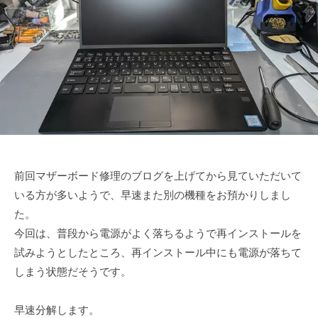
c
等
a
お
r
任
e
せ
く
だ
さ
い
！
前回マザーボード修理のブログを上げてから見ていただいて
いる方が多いようで、早速また別の機種をお預かりしまし
た。
今回は、普段から電源がよく落ちるようで再インストールを
試みようとしたところ、再インストール中にも電源が落ちて
しまう状態だそうです。
早速分解します。