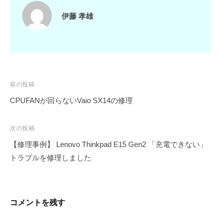
伊藤 孝雄
投
前の投稿
稿
CPUFANが回らないVaio SX14の修理
ナ
ビ
次の投稿
ゲ
【修理事例】 Lenovo Thinkpad E15 Gen2 「充電できない」
ー
トラブルを修理しました
シ
ョ
ン
コメントを残す