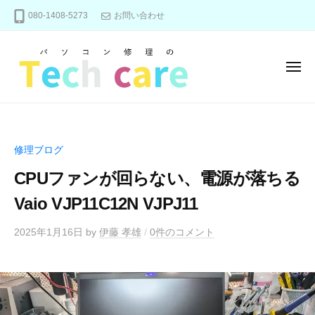
パ
ー
コ
080-1408-5273
お問い合わせ
ソ
ン
コ
テ
ン
ン
修
メ
ニ
理
ツ
ュ
パ
の
パ
へ
ー
T
ソ
ソ
ス
e
コ
コ
キ
修理ブログ
c
ン
ン
ッ
h
修
CPUファンが回らない、電源が落ちる
修
プ
c
理
理
Vaio VJP11C12N VJPJ11
a
、
の
r
メ
2025年1月16日
by
伊藤 孝雄
/
0件のコメント
e
T
ン
e
テ
c
ナ
ン
h
ス